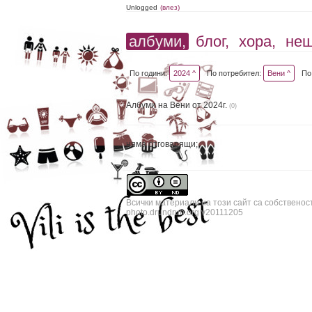
Unlogged
(влез)
албуми,
блог,
хора,
не
По години:
2024 ^
По потребител:
Вени ^
По
Албуми на Вени от 2024г.
(0)
няма отговарящи;
Всички материали на този сайт са собственос
photo.drundrun.org v20111205