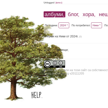
Unlogged
(влез)
албуми,
блог,
хора,
не
По години:
2024 ^
По потребител:
Ники ^
По
Албуми на Ники от 2024г.
(0)
няма отговарящи;
Всички материали на този сайт са собственос
photo.drundrun.org v20111205