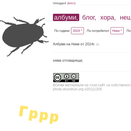
Unlogged
(влез)
албуми,
блог,
хора,
не
По години:
2024 ^
По потребител:
Ники ^
По
Албуми на Ники от 2024г.
(0)
няма отговарящи;
Всички материали на този сайт са собственос
photo.drundrun.org v20111205