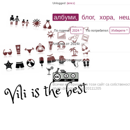
Unlogged
(влез)
албуми,
блог,
хора,
не
По години:
2024 ^
По потребител:
Изберете ^
Албуми от 2024г.
(0)
няма отговарящи;
Всички материали на този сайт са собственос
photo.drundrun.org v20111205