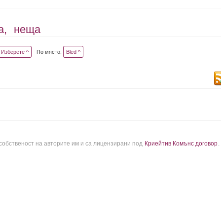
а,
неща
Изберете ^
По място:
Bled ^
 собственост на авторите им и са лицензирани под
Криейтив Комънс договор
.