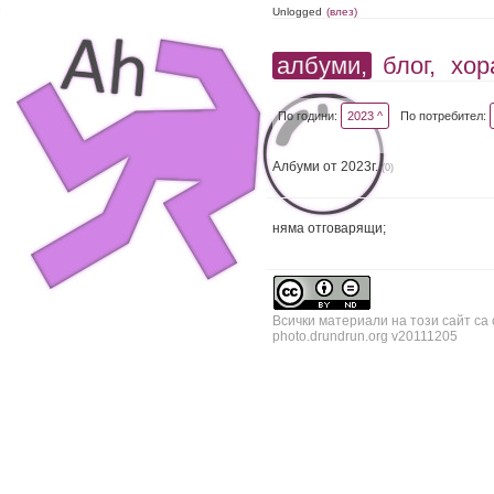
Unlogged
(влез)
албуми,
блог,
хор
По години:
2023 ^
По потребител:
Албуми от 2023г.
(0)
няма отговарящи;
Всички материали на този сайт са
photo.drundrun.org v20111205