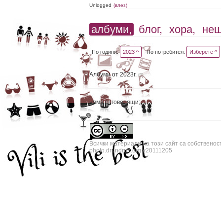
Unlogged
(влез)
албуми,
блог,
хора,
не
По години:
2023 ^
По потребител:
Изберете ^
Албуми от 2023г.
(0)
няма отговарящи;
Всички материали на този сайт са собственос
photo.drundrun.org v20111205