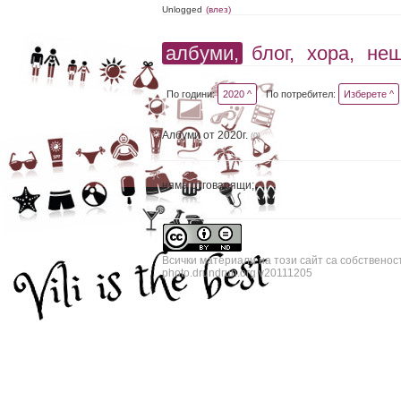
Unlogged
(влез)
албуми,
блог,
хора,
не
По години:
2020 ^
По потребител:
Изберете ^
Албуми от 2020г.
(0)
няма отговарящи;
Всички материали на този сайт са собственос
photo.drundrun.org v20111205