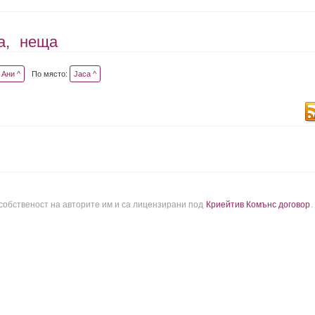
а,
неща
Ани ^
По място:
Jaca ^
 собственост на авторите им и са лицензирани под
Криейтив Комънс договор
.