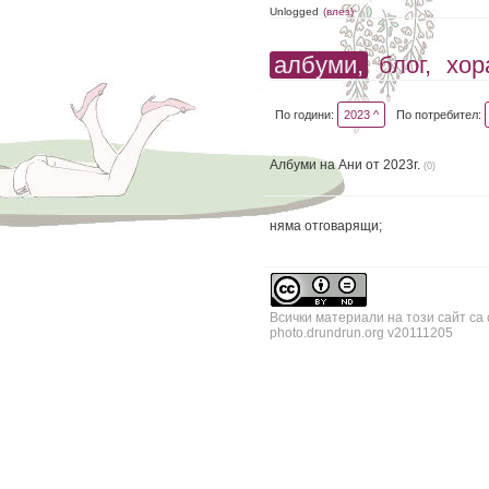
Unlogged
(влез)
албуми,
блог,
хор
По години:
2023 ^
По потребител:
Албуми на Ани от 2023г.
(0)
няма отговарящи;
Всички материали на този сайт са
photo.drundrun.org v20111205