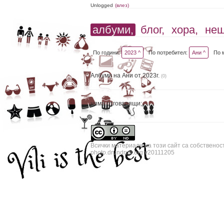
Unlogged
(влез)
албуми,
блог,
хора,
не
По години:
2023 ^
По потребител:
Ани ^
По 
Албуми на Ани от 2023г.
(0)
няма отговарящи;
Всички материали на този сайт са собственос
photo.drundrun.org v20111205