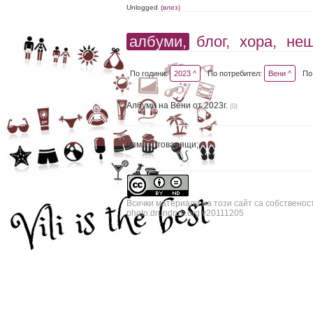
Unlogged
(влез)
албуми,
блог,
хора,
не
По години:
2023 ^
По потребител:
Вени ^
По
Албуми на Вени от 2023г.
(0)
няма отговарящи;
Всички материали на този сайт са собственос
photo.drundrun.org v20111205