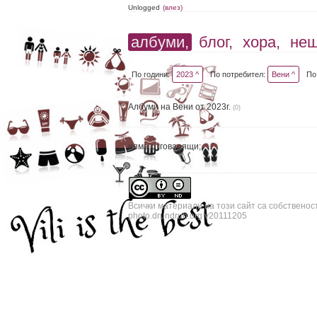
Unlogged
(влез)
албуми,
блог,
хора,
не
По години:
2023 ^
По потребител:
Вени ^
По
Албуми на Вени от 2023г.
(0)
няма отговарящи;
Всички материали на този сайт са собственос
photo.drundrun.org v20111205