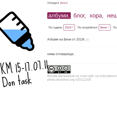
Unlogged
(влез)
албуми,
блог,
хора,
не
По години:
2019 ^
По потребител:
Вени ^
По
Албуми на Вени от 2019г.
(0)
няма отговарящи;
Всички материали на този сайт са собственос
photo.drundrun.org v20111205