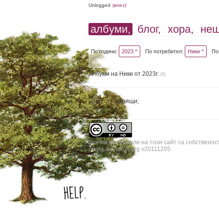
Unlogged
(влез)
албуми,
блог,
хора,
не
По години:
2023 ^
По потребител:
Ники ^
По
Албуми на Ники от 2023г.
(0)
няма отговарящи;
Всички материали на този сайт са собственос
photo.drundrun.org v20111205