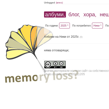
Unlogged
(влез)
албуми,
блог,
хора,
не
По години:
2025 ^
По потребител:
Ники ^
По
Албуми на Ники от 2025г.
(0)
няма отговарящи;
Всички материали на този сайт са собственос
photo.drundrun.org v20111205