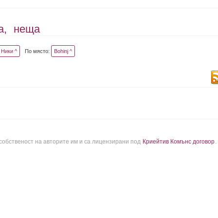
а,
неща
Ники ^
По място:
Bohinj ^
 собственост на авторите им и са лицензирани под
Криейтив Комънс договор
.