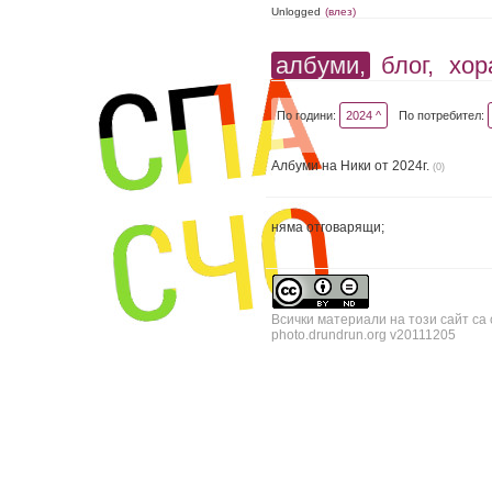
Unlogged
(влез)
албуми,
блог,
хор
По години:
2024 ^
По потребител:
Албуми на Ники от 2024г.
(0)
няма отговарящи;
Всички материали на този сайт са
photo.drundrun.org v20111205