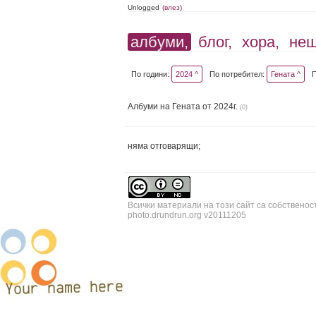
Unlogged
(влез)
албуми,
блог,
хора,
не
По години:
2024 ^
По потребител:
Гената ^
Албуми на Гената от 2024г.
(0)
няма отговарящи;
Всички материали на този сайт са собственос
photo.drundrun.org v20111205