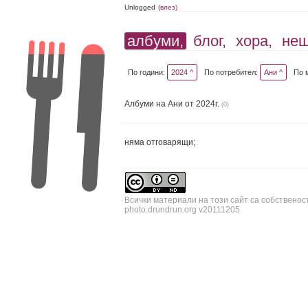
Unlogged
(влез)
албуми,
блог,
хора,
не
По години:
2024 ^
По потребител:
Ани ^
По 
Албуми на Ани от 2024г.
(0)
няма отговарящи;
Всички материали на този сайт са собственос
photo.drundrun.org v20111205