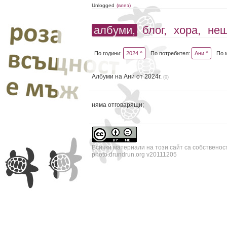
Unlogged
(влез)
албуми,
блог,
хора,
не
По години:
2024 ^
По потребител:
Ани ^
По 
Албуми на Ани от 2024г.
(0)
няма отговарящи;
Всички материали на този сайт са собственос
photo.drundrun.org v20111205