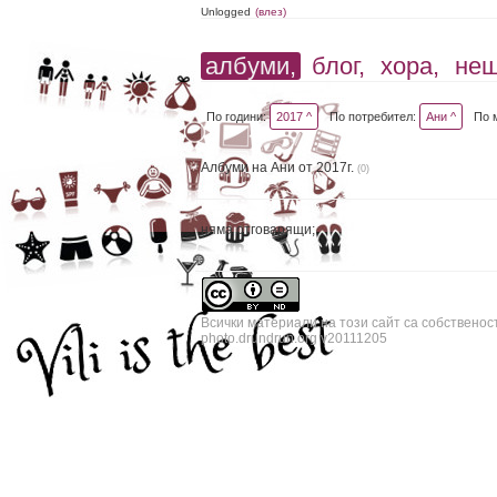
Unlogged
(влез)
албуми,
блог,
хора,
не
По години:
2017 ^
По потребител:
Ани ^
По 
Албуми на Ани от 2017г.
(0)
няма отговарящи;
Всички материали на този сайт са собственос
photo.drundrun.org v20111205