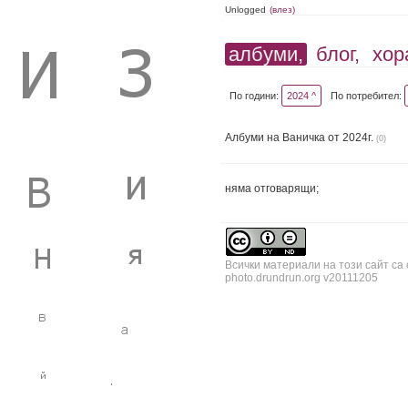
Unlogged
(влез)
албуми,
блог,
хор
По години:
2024 ^
По потребител:
Албуми на Ваничка от 2024г.
(0)
няма отговарящи;
Всички материали на този сайт са
photo.drundrun.org v20111205