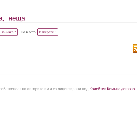
а,
неща
Ваничка ^
По място:
Изберете ^
 собственост на авторите им и са лицензирани под
Криейтив Комънс договор
.