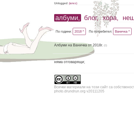
Unlogged
(влез)
албуми,
блог,
хора,
не
По години:
2018 ^
По потребител:
Ваничка ^
Албуми на Ваничка от 2018г.
(0)
няма отговарящи;
Всички материали на този сайт са собственос
photo.drundrun.org v20111205