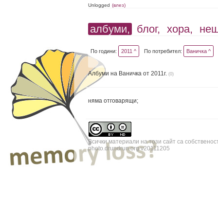
Unlogged
(влез)
албуми,
блог,
хора,
не
По години:
2011 ^
По потребител:
Ваничка ^
Албуми на Ваничка от 2011г.
(0)
няма отговарящи;
Всички материали на този сайт са собственос
photo.drundrun.org v20111205