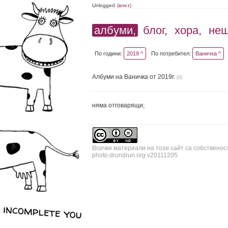
Unlogged
(влез)
албуми,
блог,
хора,
не
По години:
2019 ^
По потребител:
Ваничка ^
Албуми на Ваничка от 2019г.
(0)
няма отговарящи;
Всички материали на този сайт са собственос
photo.drundrun.org v20111205