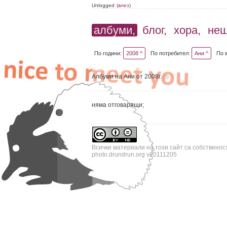
Unlogged
(влез)
албуми,
блог,
хора,
не
По години:
2008 ^
По потребител:
Ани ^
По 
Албуми на Ани от 2008г.
(0)
няма отговарящи;
Всички материали на този сайт са собственос
photo.drundrun.org v20111205