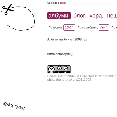
Unlogged
(влез)
албуми,
блог,
хора,
не
По години:
2008 ^
По потребител:
Ани ^
По 
Албуми на Ани от 2008г.
(0)
няма отговарящи;
Всички материали на този сайт са собственос
photo.drundrun.org v20111205