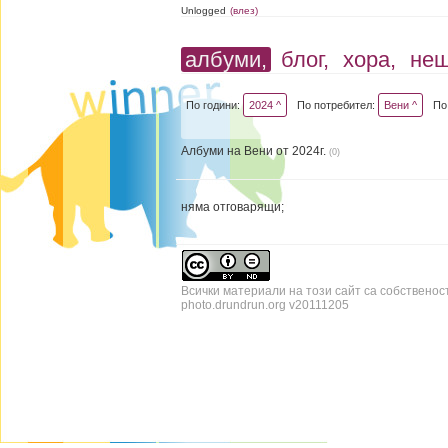
Unlogged
(влез)
албуми,
блог,
хора,
не
По години:
2024 ^
По потребител:
Вени ^
По
Албуми на Вени от 2024г.
(0)
няма отговарящи;
Всички материали на този сайт са собственос
photo.drundrun.org v20111205