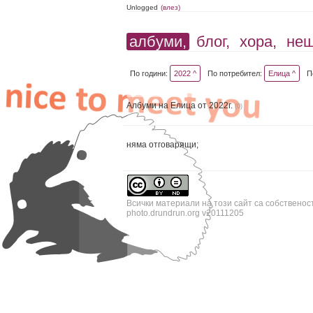
Unlogged
(влез)
албуми,
блог,
хора,
не
По години:
2022 ^
По потребител:
Елица ^
П
Албуми на Елица от 2022г.
(0)
няма отговарящи;
Всички материали на този сайт са собственос
photo.drundrun.org v20111205