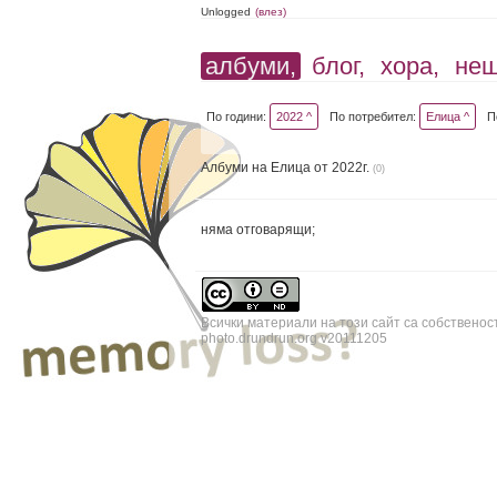
Unlogged
(влез)
албуми,
блог,
хора,
не
По години:
2022 ^
По потребител:
Елица ^
П
Албуми на Елица от 2022г.
(0)
няма отговарящи;
Всички материали на този сайт са собственос
photo.drundrun.org v20111205