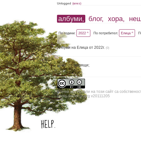
Unlogged
(влез)
албуми,
блог,
хора,
не
По години:
2022 ^
По потребител:
Елица ^
П
Албуми на Елица от 2022г.
(0)
няма отговарящи;
Всички материали на този сайт са собственос
photo.drundrun.org v20111205