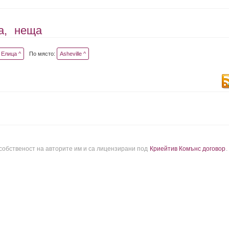
а,
неща
Елица ^
По място:
Asheville ^
 собственост на авторите им и са лицензирани под
Криейтив Комънс договор
.