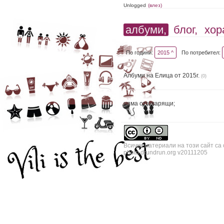
Unlogged
(влез)
албуми,
блог,
хор
По години:
2015 ^
По потребител:
Албуми на Елица от 2015г.
(0)
няма отговарящи;
Всички материали на този сайт са
photo.drundrun.org v20111205