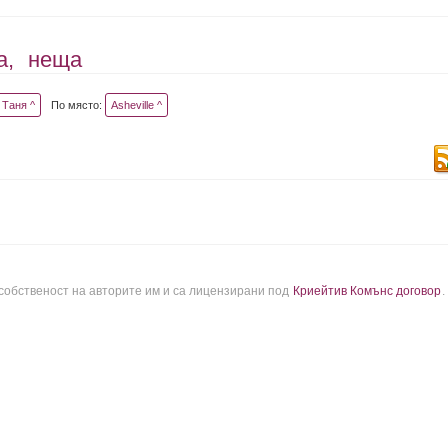
а,
неща
Таня ^
По място:
Asheville ^
 собственост на авторите им и са лицензирани под
Криейтив Комънс договор
.