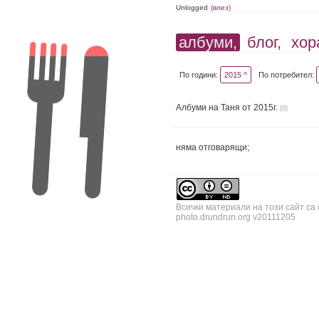
Unlogged
(влез)
албуми,
блог,
хор
По години:
2015 ^
По потребител:
Албуми на Таня от 2015г.
(0)
няма отговарящи;
Всички материали на този сайт са
photo.drundrun.org v20111205