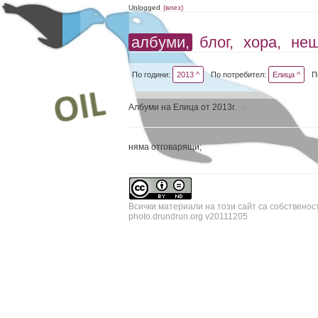
Unlogged
(влез)
албуми,
блог,
хора,
не
По години:
2013 ^
По потребител:
Елица ^
П
Албуми на Елица от 2013г.
(0)
няма отговарящи;
Всички материали на този сайт са собственос
photo.drundrun.org v20111205