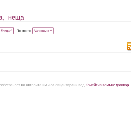
а,
неща
Елица ^
По място:
Vancouver ^
 собственост на авторите им и са лицензирани под
Криейтив Комънс договор
.