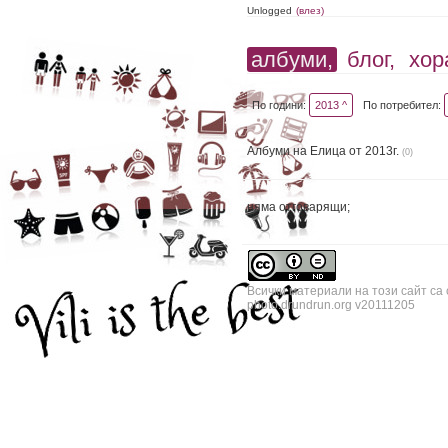
Unlogged
(влез)
албуми,
блог,
хор
По години:
2013 ^
По потребител:
Албуми на Елица от 2013г.
(0)
няма отговарящи;
Всички материали на този сайт са
photo.drundrun.org v20111205