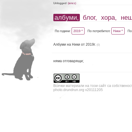
Unlogged
(влез)
албуми,
блог,
хора,
не
По години:
2019 ^
По потребител:
Ники ^
По
Албуми на Ники от 2019г.
(0)
няма отговарящи;
Всички материали на този сайт са собственос
photo.drundrun.org v20111205