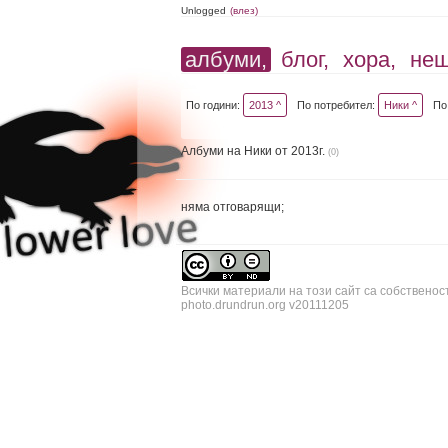
Unlogged
(влез)
албуми,
блог,
хора,
не
По години:
2013 ^
По потребител:
Ники ^
По
Албуми на Ники от 2013г.
(0)
няма отговарящи;
Всички материали на този сайт са собственос
photo.drundrun.org v20111205