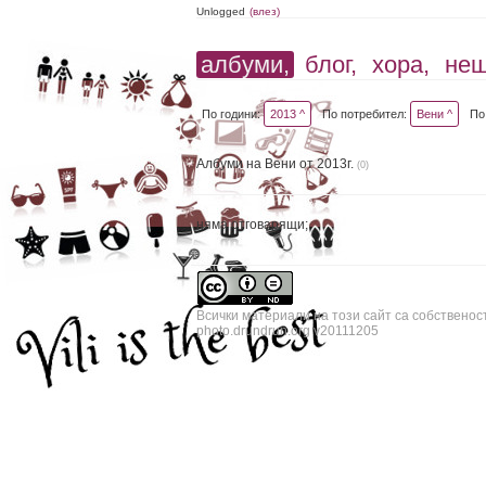
Unlogged
(влез)
албуми,
блог,
хора,
не
По години:
2013 ^
По потребител:
Вени ^
По
Албуми на Вени от 2013г.
(0)
няма отговарящи;
Всички материали на този сайт са собственос
photo.drundrun.org v20111205