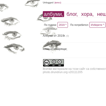
Unlogged
(влез)
албуми,
блог,
хора,
не
По години:
2019 ^
По потребител:
Изберете ^
Албуми от 2019г.
(0)
няма отговарящи;
Всички материали на този сайт са собственос
photo.drundrun.org v20111205