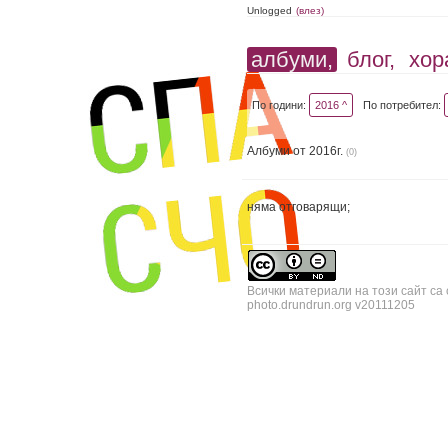
Unlogged
(влез)
албуми,
блог,
хор
По години:
2016 ^
По потребител:
Албуми от 2016г.
(0)
няма отговарящи;
Всички материали на този сайт са
photo.drundrun.org v20111205