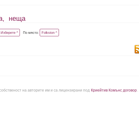
а,
неща
Изберете ^
По място:
Folkston ^
 собственост на авторите им и са лицензирани под
Криейтив Комънс договор
.