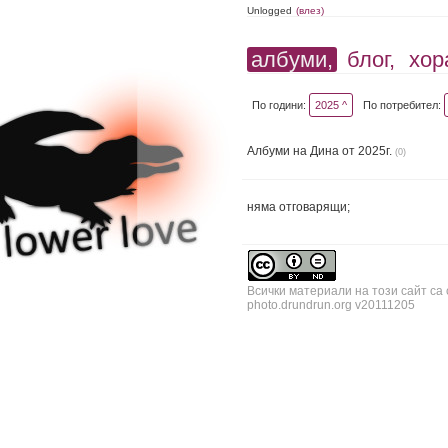
Unlogged
(влез)
албуми,
блог,
хор
По години:
2025 ^
По потребител:
Албуми на Дина от 2025г.
(0)
няма отговарящи;
Всички материали на този сайт са
photo.drundrun.org v20111205