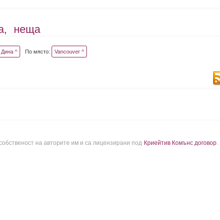
а,
неща
Дина ^
По място:
Vancouver ^
 собственост на авторите им и са лицензирани под
Криейтив Комънс договор
.