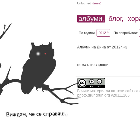
Unlogged
(влез)
албуми,
блог,
хор
По години:
2012 ^
По потребител:
Албуми на Дина от 2012г.
(0)
няма отговарящи;
Всички материали на този сайт са
photo.drundrun.org v20111205