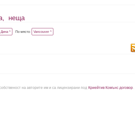
а,
неща
Дина ^
По място:
Vancouver ^
 собственост на авторите им и са лицензирани под
Криейтив Комънс договор
.