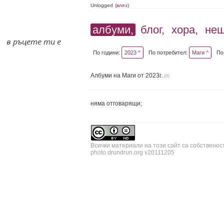
Unlogged
(влез)
албуми,
блог,
хора,
не
По години:
2023 ^
По потребител:
Маги ^
По
Албуми на Маги от 2023г.
(0)
няма отговарящи;
Всички материали на този сайт са собственос
photo.drundrun.org v20111205