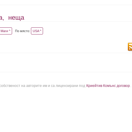
а,
неща
Маги ^
По място:
USA ^
 собственост на авторите им и са лицензирани под
Криейтив Комънс договор
.