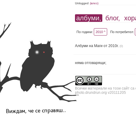
Unlogged
(влез)
албуми,
блог,
хор
По години:
2010 ^
По потребител:
Албуми на Маги от 2010г.
(0)
няма отговарящи;
Всички материали на този сайт са
photo.drundrun.org v20111205