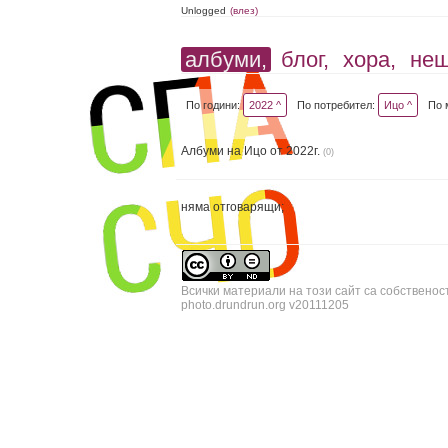
Unlogged
(влез)
албуми,
блог,
хора,
не
По години:
2022 ^
По потребител:
Ицо ^
По 
Албуми на Ицо от 2022г.
(0)
няма отговарящи;
Всички материали на този сайт са собственос
photo.drundrun.org v20111205