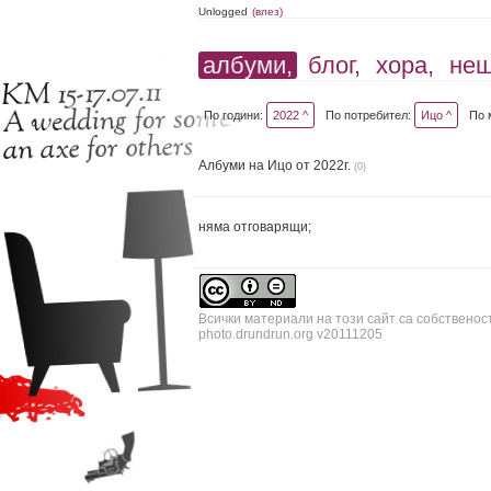
Unlogged
(влез)
албуми,
блог,
хора,
не
По години:
2022 ^
По потребител:
Ицо ^
По 
Албуми на Ицо от 2022г.
(0)
няма отговарящи;
Всички материали на този сайт са собственос
photo.drundrun.org v20111205