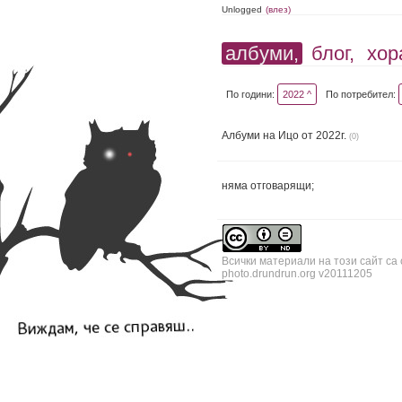
Unlogged
(влез)
албуми,
блог,
хор
По години:
2022 ^
По потребител:
Албуми на Ицо от 2022г.
(0)
няма отговарящи;
Всички материали на този сайт са
photo.drundrun.org v20111205