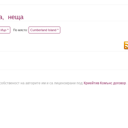
а,
неща
Ицо ^
По място:
Cumberland Island ^
 собственост на авторите им и са лицензирани под
Криейтив Комънс договор
.