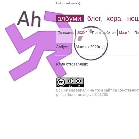
Unlogged
(влез)
албуми,
блог,
хора,
не
По години:
2020 ^
По потребител:
Маги ^
По
Албуми на Маги от 2020г.
(0)
няма отговарящи;
Всички материали на този сайт са собственос
photo.drundrun.org v20111205