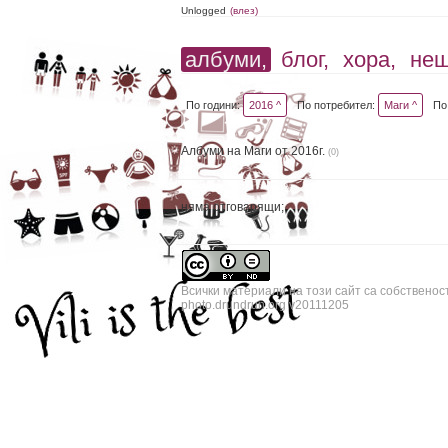
Unlogged
(влез)
албуми,
блог,
хора,
не
По години:
2016 ^
По потребител:
Маги ^
По
Албуми на Маги от 2016г.
(0)
няма отговарящи;
Всички материали на този сайт са собственос
photo.drundrun.org v20111205