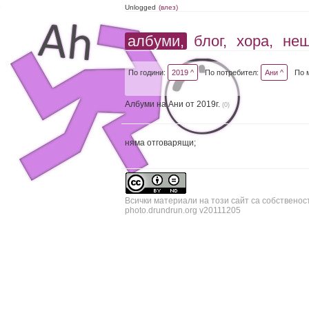
Unlogged
(влез)
албуми,
блог,
хора,
не
По години:
2019 ^
По потребител:
Ани ^
По 
Албуми на Ани от 2019г.
(0)
няма отговарящи;
Всички материали на този сайт са собственос
photo.drundrun.org v20111205