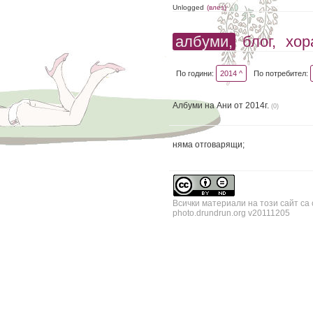
Unlogged
(влез)
албуми,
блог,
хор
По години:
2014 ^
По потребител:
Албуми на Ани от 2014г.
(0)
няма отговарящи;
Всички материали на този сайт са
photo.drundrun.org v20111205