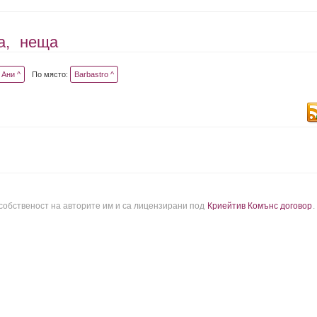
а,
неща
Ани ^
По място:
Barbastro ^
 собственост на авторите им и са лицензирани под
Криейтив Комънс договор
.