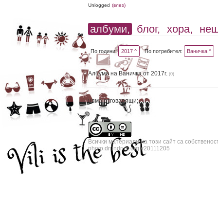
Unlogged
(влез)
албуми,
блог,
хора,
не
По години:
2017 ^
По потребител:
Ваничка ^
Албуми на Ваничка от 2017г.
(0)
няма отговарящи;
Всички материали на този сайт са собственос
photo.drundrun.org v20111205